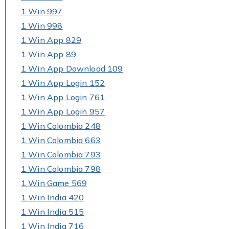
1 Win 997
1 Win 998
1 Win App 829
1 Win App 89
1 Win App Download 109
1 Win App Login 152
1 Win App Login 761
1 Win App Login 957
1 Win Colombia 248
1 Win Colombia 663
1 Win Colombia 793
1 Win Colombia 798
1 Win Game 569
1 Win India 420
1 Win India 515
1 Win India 716