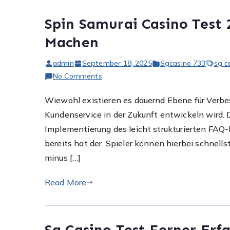
Spin Samurai Casino Test 
Machen
admin
September 18, 2025
Sgcasino 733
sg c
on
No Comments
Spin
Wiewohl existieren es dauernd Ebene für Verbes
Samurai
Kundenservice in der Zukunft entwickeln wird. D
Casino
Test
Implementierung des leicht strukturierten FAQ-
2025
bereits hat der. Spieler können hierbei schnell
Aktuell
minus […]
Bonus
Persistent
Read More
Machen
Sg Casino Test Ferner Er