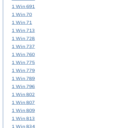
1 Win 691
1 Win 70
1 Win 71
1 Win 713
1 Win 728
1 Win 737
1 Win 760
1 Win 775
1 Win 779
1 Win 789
1 Win 796
1 Win 802
1 Win 807
1 Win 809
1 Win 813
1 Win 834