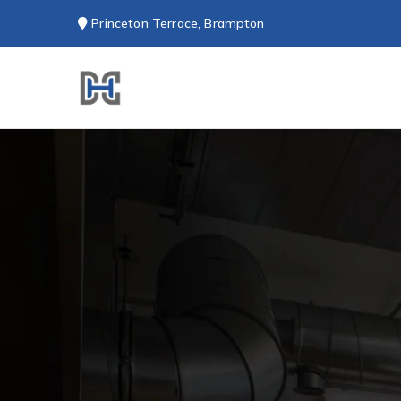
Skip
Princeton Terrace, Brampton
to
content
DHC Air Duct Cl