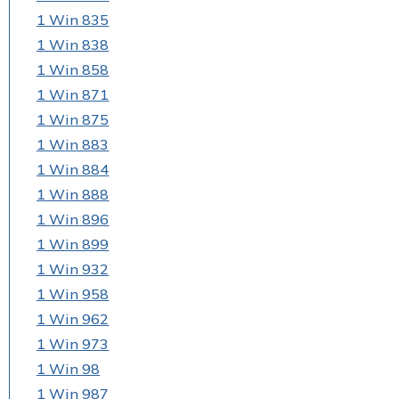
1 Win 835
1 Win 838
1 Win 858
1 Win 871
1 Win 875
1 Win 883
1 Win 884
1 Win 888
1 Win 896
1 Win 899
1 Win 932
1 Win 958
1 Win 962
1 Win 973
1 Win 98
1 Win 987