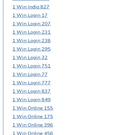
1 Win India 827
1 Win Login 17
1 Win Login 207
1 Win Login 231
1 Win Login 238
1 Win Login 295
1 Win Login 32
1 Win Login 751
1 Win Login 77
1 Win Login 777
1 Win Login 837
1 Win Login 849
1 Win Online 155
1 Win Online 175
1 Win Online 396
1 Win Online 456