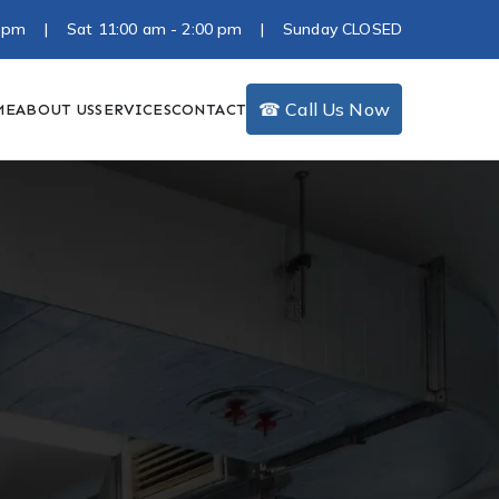
:00 pm | Sat 11:00 am - 2:00 pm | Sunday CLOSED
☎ Call Us Now
ME
ABOUT US
SERVICES
CONTACT