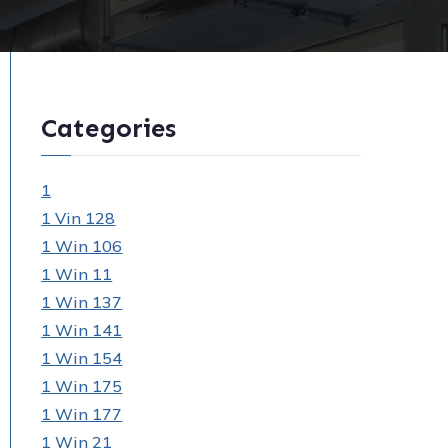
Categories
1
1 Vin 128
1 Win 106
1 Win 11
1 Win 137
1 Win 141
1 Win 154
1 Win 175
1 Win 177
1 Win 21