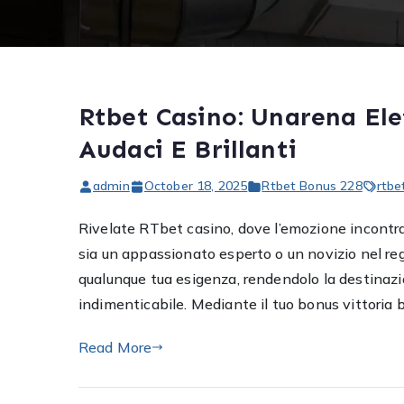
Rtbet Casino: Unarena Ele
Audaci E Brillanti
admin
October 18, 2025
Rtbet Bonus 228
rtbe
Rivelate RTbet casino, dove l’emozione incontra
sia un appassionato esperto o un novizio nel re
qualunque tua esigenza, rendendolo la destinazio
indimenticabile. Mediante il tuo bonus vittoria 
Read More