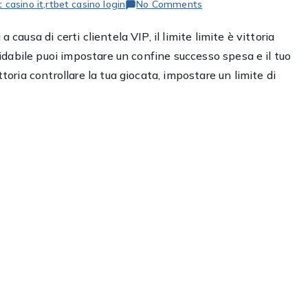
on
t casino it
,
rtbet casino login
No Comments
Rtbet
causa di certi clientela VIP, il limite limite è vittoria
Casino:
ffidabile puoi impostare un confine successo spesa e il tuo
Unarena
Elettrizzante
toria controllare la tua giocata, impostare un limite di
Per
Audaci
E
Brillanti