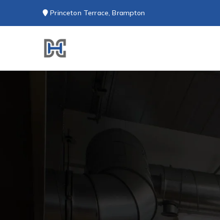
Skip
Princeton Terrace, Brampton
to
content
DHC Air Duct Cl