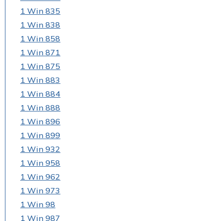
1 Win 835
1 Win 838
1 Win 858
1 Win 871
1 Win 875
1 Win 883
1 Win 884
1 Win 888
1 Win 896
1 Win 899
1 Win 932
1 Win 958
1 Win 962
1 Win 973
1 Win 98
1 Win 987