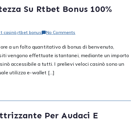
E
tezza Su Rtbet Bonus 100%
Brillanti
on
et casinò
,
rtbet bonus
No Comments
Gioca
ore a un folto quantitativo di bonus di benvenuto,
Le
siti vengono effettuate istantanei, mediante un importo
Scommesse
In
ò accessibile a tutti. I prelievi veloci casinò sono un
Altezza
le utilizza e-wallet […]
Su
Rtbet
Bonus
100%
Fino
ttrizzante Per Audaci E
150