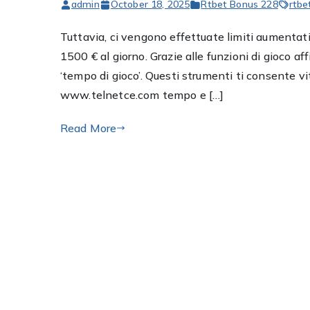
admin
October 18, 2025
Rtbet Bonus 228
rtbe
Tuttavia, ci vengono effettuate limiti aumentati a 
1500 € al giorno. Grazie alle funzioni di gioco a
‘tempo di gioco’. Questi strumenti ti consente vit
www.telnetce.com tempo e […]
Read More