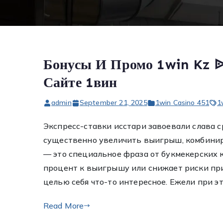
Бонусы И Промо 1win Kz ᐉ
Сайте 1вин
admin
September 21, 2025
1win Casino 451
1
Экспресс-ставки исстари завоевали слава 
существенно увеличить выигрыш, комбиниру
— это специальное фраза от букмекерских 
процент к выигрышу или снижает риски пр
целью себя что-то интересное. Ежели при э
Read More