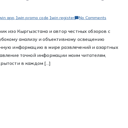
on
win app
,
1win promo code
,
1win register
No Comments
1win
чик изо Кыргызстана и автор честных обзоров с
Скачать
лубокому анализу и объективному освещению
Приложен
На
енную информацию в мире развлечений и азартных
Андроид
тавление точной информации моим читателям,
1вин
крытости в каждом […]
В
России
ради
Android
И
Ios