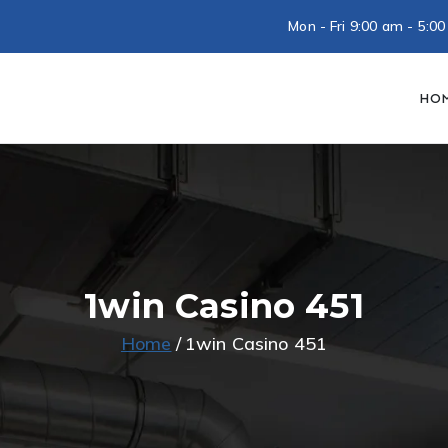
Mon - Fri 9:00 am - 5
HO
eaning
1win Casino 451
Home
1win Casino 451