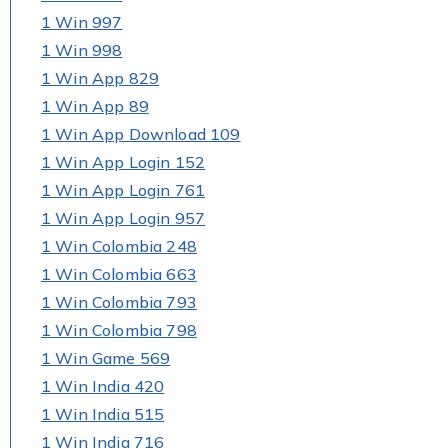
1 Win 997
1 Win 998
1 Win App 829
1 Win App 89
1 Win App Download 109
1 Win App Login 152
1 Win App Login 761
1 Win App Login 957
1 Win Colombia 248
1 Win Colombia 663
1 Win Colombia 793
1 Win Colombia 798
1 Win Game 569
1 Win India 420
1 Win India 515
1 Win India 716