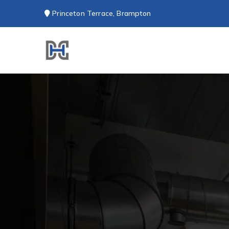
Skip
Princeton Terrace, Brampton
to
content
DHC Air Duct Cl