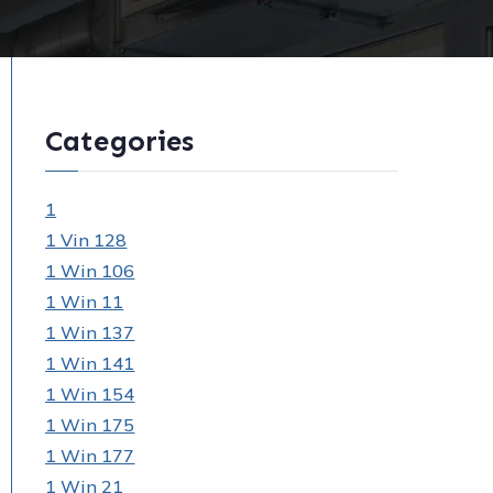
Categories
1
1 Vin 128
1 Win 106
1 Win 11
1 Win 137
1 Win 141
1 Win 154
1 Win 175
1 Win 177
1 Win 21