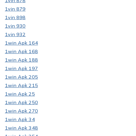
1vin 878
1vin 879
1vin 898
1vin 930
1vin 932
1win Apk 164
1win Apk 168
1win Apk 188
1win Apk 197
1win Apk 205
1win Apk 215
1win Apk 25
1win Apk 250
1win Apk 270
1win Apk 34
1win Apk 348