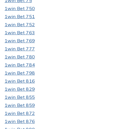
1win Bet 75
1win Bet 750
1win Bet 751
1win Bet 752
1win Bet 763
1win Bet 769
1win Bet 777
1win Bet 780
1win Bet 784
1win Bet 798
1win Bet 816
1win Bet 829
1win Bet 855
1win Bet 859
1win Bet 872
1win Bet 876