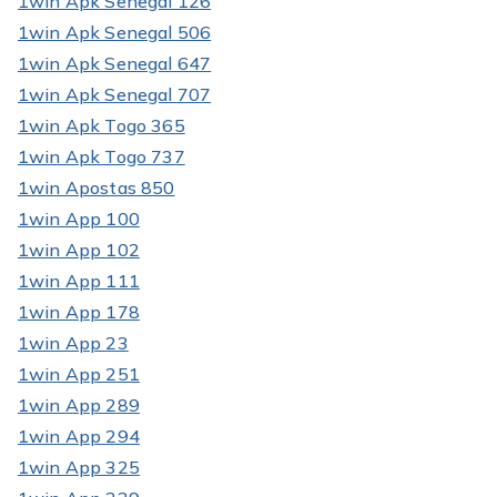
1win Apk Senegal 126
1win Apk Senegal 506
1win Apk Senegal 647
1win Apk Senegal 707
1win Apk Togo 365
1win Apk Togo 737
1win Apostas 850
1win App 100
1win App 102
1win App 111
1win App 178
1win App 23
1win App 251
1win App 289
1win App 294
1win App 325