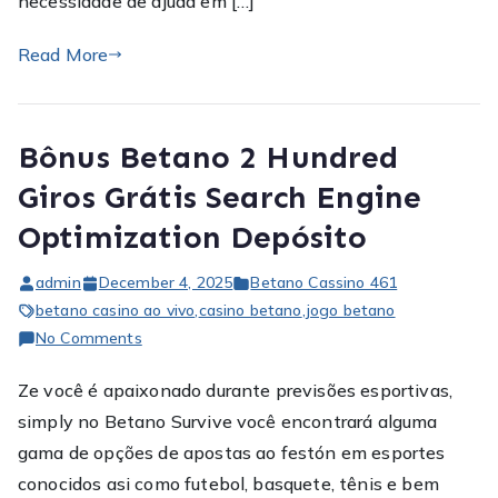
necessidade de ajuda em […]
Read More
Bônus Betano 2 Hundred
Giros Grátis Search Engine
Optimization Depósito
admin
December 4, 2025
Betano Cassino 461
betano casino ao vivo
,
casino betano
,
jogo betano
on
No Comments
Bônus
Ze você é apaixonado durante previsões esportivas,
Betano
simply no Betano Survive você encontrará alguma
2
Hundred
gama de opções de apostas ao festón em esportes
Giros
conocidos asi como futebol, basquete, tênis e bem