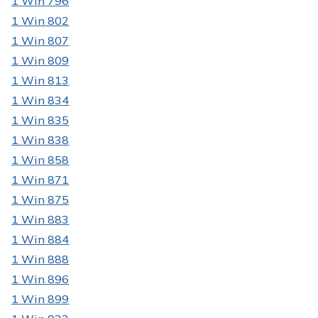
1 Win 796
1 Win 802
1 Win 807
1 Win 809
1 Win 813
1 Win 834
1 Win 835
1 Win 838
1 Win 858
1 Win 871
1 Win 875
1 Win 883
1 Win 884
1 Win 888
1 Win 896
1 Win 899