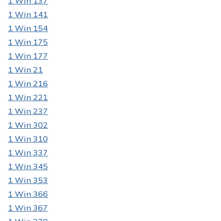
1 Win 137
1 Win 141
1 Win 154
1 Win 175
1 Win 177
1 Win 21
1 Win 216
1 Win 221
1 Win 237
1 Win 302
1 Win 310
1 Win 337
1 Win 345
1 Win 353
1 Win 366
1 Win 367