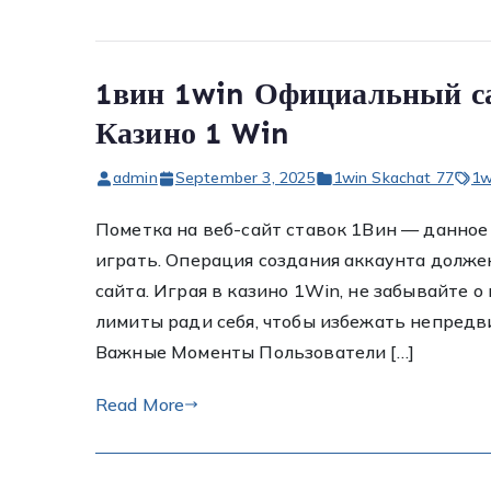
1вин 1win Официальный са
Казино 1 Win
admin
September 3, 2025
1win Skachat 77
1w
Пометка н͏а веб-сайт ста͏вок 1Вин — данное 
иг͏р͏ать. Операция созд͏ания аккаунта долже
сайт͏а. Играя в казино 1Win, не забывайте
лимиты ради себя, чтобы избежать непредв
Важные Моменты Пользователи […]
Read More