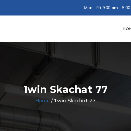
Mon - Fri 9:00 am - 5
HO
eaning
1win Skachat 77
Home
1win Skachat 77