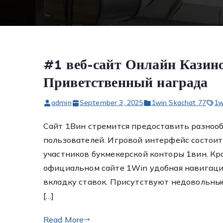
#1 веб-сайт Онлайн Казин
Приветственный награда
admin
September 3, 2025
1win Skachat 77
1w
Сайт 1Вин стремится предоставить разнооб
пользователей. Игровой интерфейс состоит
участников букмекерской конторы 1вин. Кр
официальном сайте 1Win удобная навигация
вкладку ставок. Присутствуют недовольные 
[…]
Read More