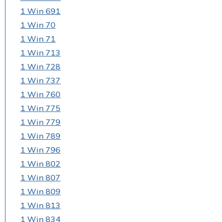
1 Win 691
1 Win 70
1 Win 71
1 Win 713
1 Win 728
1 Win 737
1 Win 760
1 Win 775
1 Win 779
1 Win 789
1 Win 796
1 Win 802
1 Win 807
1 Win 809
1 Win 813
1 Win 834