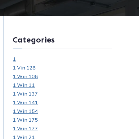
Categories
1
1 Vin 128
1 Win 106
1 Win 11
1 Win 137
1 Win 141
1 Win 154
1 Win 175
1 Win 177
енный
1 Win 21