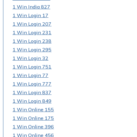
1 Win India 827
1 Win Login 17
1 Win Login 207
1 Win Login 231
1 Win Login 238
1 Win Login 295
1 Win Login 32
1 Win Login 751
1 Win Login 77
1 Win Login 777
1 Win Login 837
1 Win Login 849
1 Win Online 155
1 Win Online 175
1 Win Online 396
1 Win Online 456