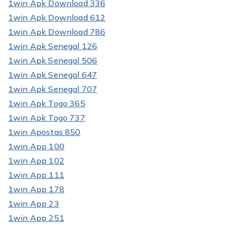
1win Apk Download 336
1win Apk Download 612
1win Apk Download 786
1win Apk Senegal 126
1win Apk Senegal 506
1win Apk Senegal 647
1win Apk Senegal 707
1win Apk Togo 365
1win Apk Togo 737
1win Apostas 850
1win App 100
1win App 102
1win App 111
1win App 178
1win App 23
1win App 251