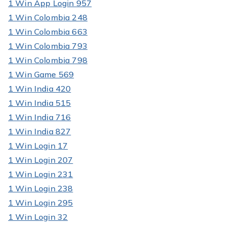
1 Win App Login 957
1 Win Colombia 248
1 Win Colombia 663
1 Win Colombia 793
1 Win Colombia 798
1 Win Game 569
1 Win India 420
1 Win India 515
1 Win India 716
1 Win India 827
1 Win Login 17
1 Win Login 207
1 Win Login 231
1 Win Login 238
1 Win Login 295
1 Win Login 32