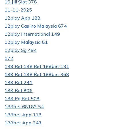
10 Jili Slot 378
11-11-2025
12play App 188
12play Casino Malaysia 674
12play International 149
12play Malaysia 81
12play Sg 494
172
188 Bet 188 Bet 188bet 181
188 Bet 188 Bet 188bet 368
188 Bet 241
188 Bet 806
188 Pg Bet 508
188bet 68183 54
188bet App 118
188bet App 243