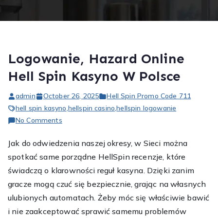
Logowanie, Hazard Online
Hell Spin Kasyno W Polsce
admin
October 26, 2025
Hell Spin Promo Code 711
hell spin kasyno
,
hellspin casino
,
hellspin logowanie
on
No Comments
Logowanie,
Jak do odwiedzenia naszej okresy, w Sieci można
Hazard
spotkać same porządne HellSpin recenzje, które
Online
Hell
świadczą o klarowności reguł kasyna. Dzięki zanim
Spin
gracze mogą czuć się bezpiecznie, grając na własnych
Kasyno
ulubionych automatach. Żeby móc się właściwie bawić
W
i nie zaakceptować sprawić samemu problemów
Polsce