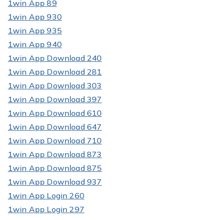
1win App 89
1win App 930
1win App 935
1win App 940
1win App Download 240
1win App Download 281
1win App Download 303
1win App Download 397
1win App Download 610
1win App Download 647
1win App Download 710
1win App Download 873
1win App Download 875
1win App Download 937
1win App Login 260
1win App Login 297