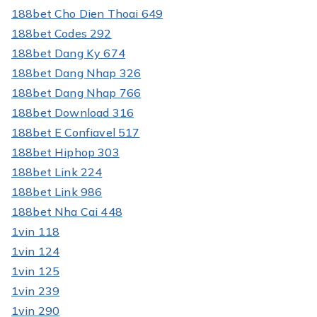
188bet Cho Dien Thoai 649
188bet Codes 292
188bet Dang Ky 674
188bet Dang Nhap 326
188bet Dang Nhap 766
188bet Download 316
188bet E Confiavel 517
188bet Hiphop 303
188bet Link 224
188bet Link 986
188bet Nha Cai 448
1vin 118
1vin 124
1vin 125
1vin 239
1vin 290