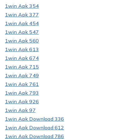
1win Apk 354
1win Apk 377
1win Apk 454
1win Apk 547
1win Apk 560
1win Apk 613
1win Apk 674
1win Apk 715
1win Apk 749
1win Apk 761
1win Apk 793
1win Apk 926
1win Apk 97
1win Apk Download 336
1win Apk Download 612
1win Apk Download 786