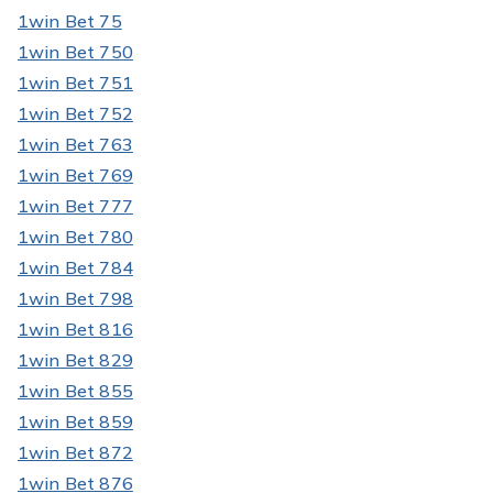
1win Bet 75
1win Bet 750
1win Bet 751
1win Bet 752
1win Bet 763
1win Bet 769
1win Bet 777
1win Bet 780
1win Bet 784
1win Bet 798
1win Bet 816
1win Bet 829
1win Bet 855
1win Bet 859
1win Bet 872
1win Bet 876