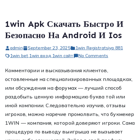
1win Apk Скачать Быстро И
Безопасно На Android И Ios
admin
September 23, 2025
1win Registratsiya 881
on
1win bet
,
1win вход
,
1win сайт
No Comments
1win
Комментарии и высказывания клиентов,
Apk
оставленные на специализированных площадках,
Скачать
Быстро
или обсуждения на форумах — лучший способ
И
раздобыть ценную информацию буква той или
Безопасно
иной компании. Следовательно изучив, отзывы
На
игроков, можно наречие промолвить, что букмекер
Android
1WIN — компания, которой доверяют игроки. Сама
И
процедура по выводу выигрыша не вызывает
Ios