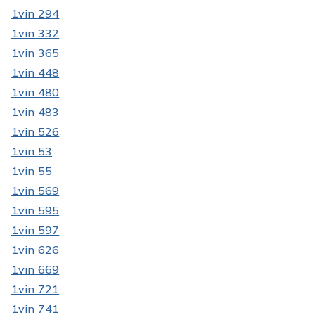
1vin 294
1vin 332
1vin 365
1vin 448
1vin 480
1vin 483
1vin 526
1vin 53
1vin 55
1vin 569
1vin 595
1vin 597
1vin 626
1vin 669
1vin 721
1vin 741