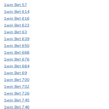
1win Bet 57
1win Bet 614
1win Bet 616
1win Bet 623
1win Bet 63
1win Bet 639
1win Bet 650
1win Bet 668
1win Bet 676
1win Bet 684
1win Bet 69
1win Bet 700
1win Bet 702
1win Bet 726
1win Bet 745
1win Bet 746