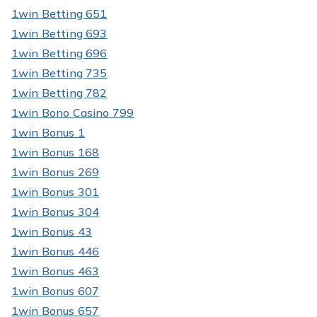
1win Betting 651
1win Betting 693
1win Betting 696
1win Betting 735
1win Betting 782
1win Bono Casino 799
1win Bonus 1
1win Bonus 168
1win Bonus 269
1win Bonus 301
1win Bonus 304
1win Bonus 43
1win Bonus 446
1win Bonus 463
1win Bonus 607
1win Bonus 657