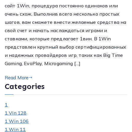
сайт 1Win, процедура постоянно одинаков или
казино
И
очень схож. Выполнив всего несколько простых
Букмек
шагов, вам сможете внести желаемые средства на
Конто
свой счет и начать наслаждаться играми и
ставками, которые предлагает 1вин. В 1Win
представлен крупный выбор сертифицированных
и надежных провайдеров игр, таких как Big Time
Gaming, EvoPlay, Microgaming […]
Read More
Categories
1
1 Vin 128
1 Win 106
1 Win 11