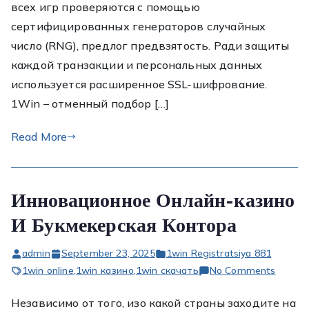
всех игр проверяются с помощью
In
сертифицированных генераторов случайных
число (RNG), предлог предвзятость. Ради защиты
каждой транзакции и персональных данных
используется расширенное SSL-шифрование.
1Win – отменный подбор […]
Read More
Инновационное Онлайн-казино
И Букмекерская Контора
admin
September 23, 2025
1win Registratsiya 881
on
1win online
,
1win казино
,
1win скачать
No Comments
Иннов
Независимо от того, изо какой страны заходите на
Онлай