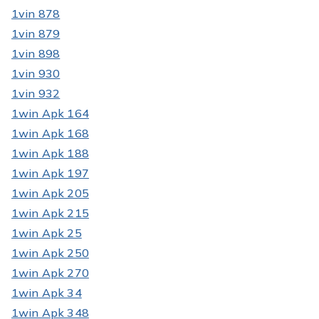
1vin 878
1vin 879
1vin 898
1vin 930
1vin 932
1win Apk 164
1win Apk 168
1win Apk 188
1win Apk 197
1win Apk 205
1win Apk 215
1win Apk 25
1win Apk 250
1win Apk 270
1win Apk 34
1win Apk 348