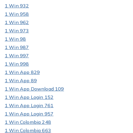
1 Win 932
1 Win 958
1 Win 962
1 Win 973
1 Win 98
1 Win 987
1 Win 997
1 Win 998
1 Win App 829
1 Win App 89
1 Win App Download 109
1 Win App Login 152
1 Win App Login 761
1 Win App Login 957
1 Win Colombia 248
1 Win Colombia 663