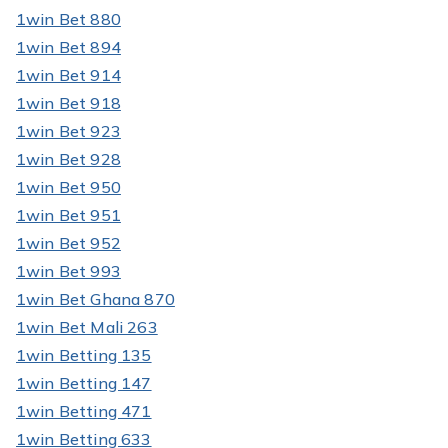
1win Bet 880
1win Bet 894
1win Bet 914
1win Bet 918
1win Bet 923
1win Bet 928
1win Bet 950
1win Bet 951
1win Bet 952
1win Bet 993
1win Bet Ghana 870
1win Bet Mali 263
1win Betting 135
1win Betting 147
1win Betting 471
1win Betting 633