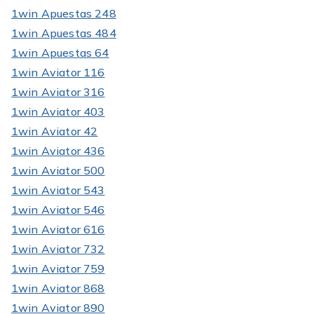
1win Apuestas 248
1win Apuestas 484
1win Apuestas 64
1win Aviator 116
1win Aviator 316
1win Aviator 403
1win Aviator 42
1win Aviator 436
1win Aviator 500
1win Aviator 543
1win Aviator 546
1win Aviator 616
1win Aviator 732
1win Aviator 759
1win Aviator 868
1win Aviator 890