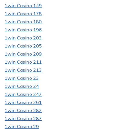
1win Casino 149
1win Casino 178
1win Casino 180
1win Casino 196
1win Casino 203
1win Casino 205
1win Casino 209
1win Casino 211
1win Casino 213
1win Casino 23
1win Casino 24
1win Casino 247
1win Casino 261
1win Casino 282
1win Casino 287
1win Casino 29