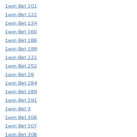
1win Bet 101
1win Bet 122
1win Bet 134
1win Bet 160
1win Bet 188
1win Bet 199
1win Bet 222
1win Bet 252
1win Bet 28
1win Bet 284
1win Bet 289
1win Bet 291
1win Bet 3
1win Bet 306
1win Bet 307
1win Bet 308