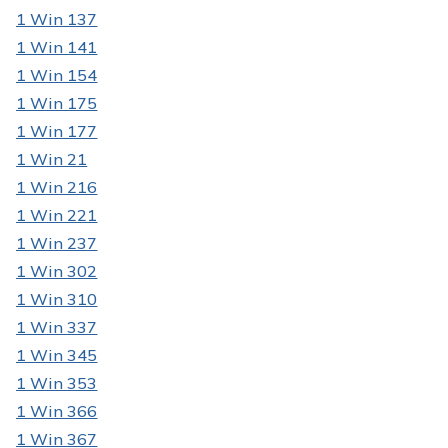
1 Win 137
1 Win 141
1 Win 154
1 Win 175
1 Win 177
1 Win 21
1 Win 216
1 Win 221
1 Win 237
1 Win 302
1 Win 310
1 Win 337
1 Win 345
1 Win 353
1 Win 366
1 Win 367