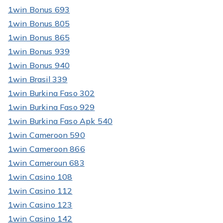
1win Bonus 693
1win Bonus 805
1win Bonus 865
1win Bonus 939
1win Bonus 940
1win Brasil 339
1win Burkina Faso 302
1win Burkina Faso 929
1win Burkina Faso Apk 540
1win Cameroon 590
1win Cameroon 866
1win Cameroun 683
1win Casino 108
1win Casino 112
1win Casino 123
1win Casino 142