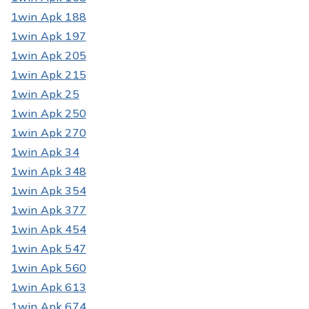
1win Apk 188
1win Apk 197
1win Apk 205
1win Apk 215
1win Apk 25
1win Apk 250
1win Apk 270
1win Apk 34
1win Apk 348
1win Apk 354
1win Apk 377
1win Apk 454
1win Apk 547
1win Apk 560
1win Apk 613
1win Apk 674