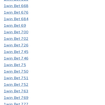
1win Bet 668
1win Bet 676
1win Bet 684
1win Bet 69
1win Bet 700
1win Bet 702
1win Bet 726
1win Bet 745
1win Bet 746
1win Bet 75
1win Bet 750
1win Bet 751
1win Bet 752
1win Bet 763
1win Bet 769
1win Bet 777