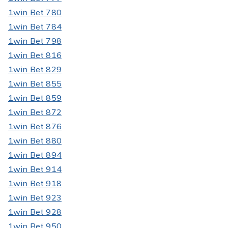
1win Bet 780
1win Bet 784
1win Bet 798
1win Bet 816
1win Bet 829
1win Bet 855
1win Bet 859
1win Bet 872
1win Bet 876
1win Bet 880
1win Bet 894
1win Bet 914
1win Bet 918
1win Bet 923
1win Bet 928
1win Bet 950