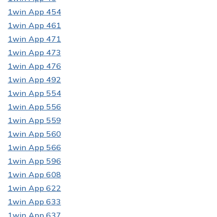
1win App 454
1win App 461
1win App 471
1win App 473
1win App 476
1win App 492
1win App 554
1win App 556
1win App 559
1win App 560
1win App 566
1win App 596
1win App 608
1win App 622
1win App 633
1win App 637