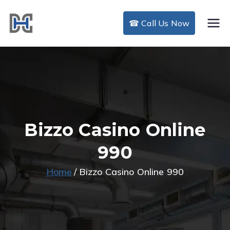
Skip
to
☎ Call Us Now
DHC Air Duct
content
Cleaning
Bizzo Casino Online
990
Home
Bizzo Casino Online 990