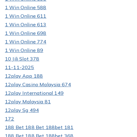
1 Win Online 588
1 Win Online 611
1 Win Online 613
1 Win Online 698
1 Win Online 774
1 Win Online 89
10 Jili Slot 378
11-11-2025
12play App 188
12play Casino Malaysia 674
12play International 149
12play Malaysia 81
12play Sg 494
172
188 Bet 188 Bet 188bet 181
188 Bet 188 Bet 188bet 368