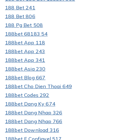
188 Bet 241
188 Bet 806
188 Pg Bet 508
188bet 68183 54
188bet App 118
188bet App 243
188bet App 341
188bet Asia 230
188bet Blog 667
188bet Cho Dien Thoai 649
188bet Codes 292
188bet Dang Ky 674
188bet Dang Nhap 326
188bet Dang Nhap 766
188bet Download 316
188bet E Confiavel 517