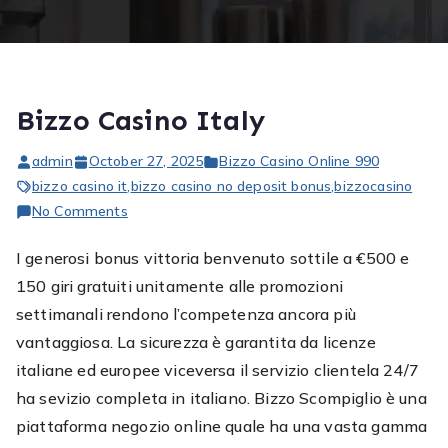
Bizzo Casino Italy
admin
October 27, 2025
Bizzo Casino Online 990
bizzo casino it
,
bizzo casino no deposit bonus
,
bizzocasino
on
No Comments
Bizzo
I generosi bonus vittoria benvenuto sottile a €500 e
Casino
150 giri gratuiti unitamente alle promozioni
Italy
settimanali rendono l’competenza ancora più
vantaggiosa. La sicurezza è garantita da licenze
italiane ed europee viceversa il servizio clientela 24/7
ha sevizio completa in italiano. Bizzo Scompiglio è una
piattaforma negozio online quale ha una vasta gamma