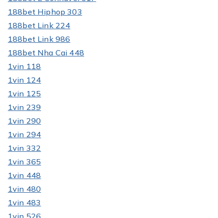
188bet Hiphop 303
188bet Link 224
188bet Link 986
188bet Nha Cai 448
1vin 118
1vin 124
1vin 125
1vin 239
1vin 290
1vin 294
1vin 332
1vin 365
1vin 448
1vin 480
1vin 483
1vin 526