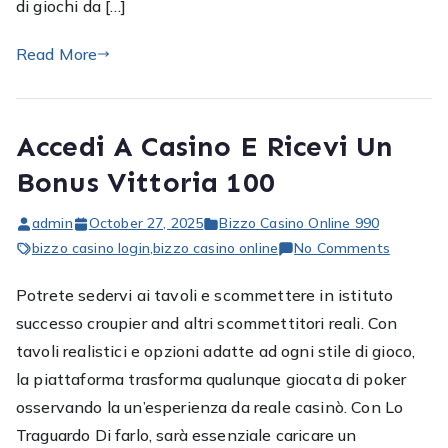
di giochi da […]
Read More
Accedi A Casino E Ricevi Un
Bonus Vittoria 100
admin
October 27, 2025
Bizzo Casino Online 990
on
bizzo casino login
,
bizzo casino online
No Comments
Accedi
Potrete sedervi ai tavoli e scommettere in istituto
A
successo croupier and altri scommettitori reali. Con
Casino
E
tavoli realistici e opzioni adatte ad ogni stile di gioco,
Ricevi
la piattaforma trasforma qualunque giocata di poker
Un
osservando la un’esperienza da reale casinò. Con Lo
Bonus
Traguardo Di farlo, sarà essenziale caricare un
Vittoria