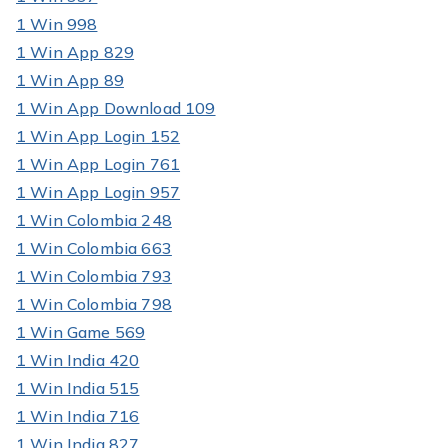
1 Win 998
1 Win App 829
1 Win App 89
1 Win App Download 109
1 Win App Login 152
1 Win App Login 761
1 Win App Login 957
1 Win Colombia 248
1 Win Colombia 663
1 Win Colombia 793
1 Win Colombia 798
1 Win Game 569
1 Win India 420
1 Win India 515
1 Win India 716
1 Win India 827