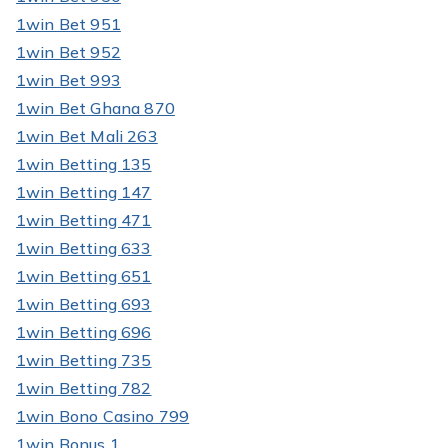
1win Bet 951
1win Bet 952
1win Bet 993
1win Bet Ghana 870
1win Bet Mali 263
1win Betting 135
1win Betting 147
1win Betting 471
1win Betting 633
1win Betting 651
1win Betting 693
1win Betting 696
1win Betting 735
1win Betting 782
1win Bono Casino 799
1win Bonus 1