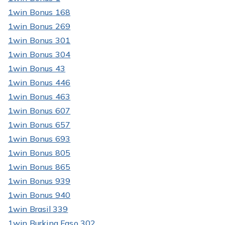
1win Bonus 168
1win Bonus 269
1win Bonus 301
1win Bonus 304
1win Bonus 43
1win Bonus 446
1win Bonus 463
1win Bonus 607
1win Bonus 657
1win Bonus 693
1win Bonus 805
1win Bonus 865
1win Bonus 939
1win Bonus 940
1win Brasil 339
1win Burkina Faso 302