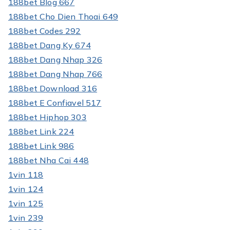
188bet Blog 667
188bet Cho Dien Thoai 649
188bet Codes 292
188bet Dang Ky 674
188bet Dang Nhap 326
188bet Dang Nhap 766
188bet Download 316
188bet E Confiavel 517
188bet Hiphop 303
188bet Link 224
188bet Link 986
188bet Nha Cai 448
1vin 118
1vin 124
1vin 125
1vin 239