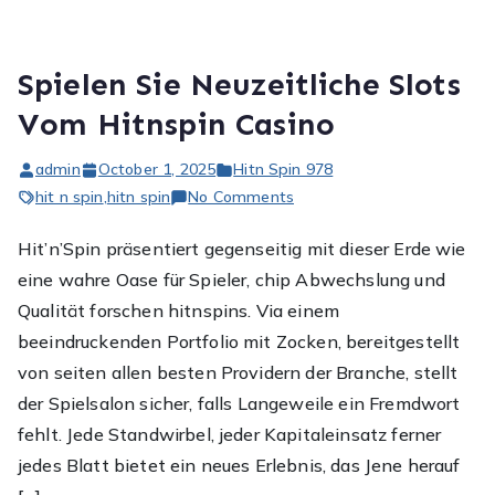
Spielen Sie Neuzeitliche Slots
Vom Hitnspin Casino
admin
October 1, 2025
Hitn Spin 978
on
hit n spin
,
hitn spin
No Comments
Spielen
Hit’n’Spin präsentiert gegenseitig mit dieser Erde wie
Sie
eine wahre Oase für Spieler, chip Abwechslung und
Neuzeitliche
Slots
Qualität forschen hitnspins. Via einem
Vom
beeindruckenden Portfolio mit Zocken, bereitgestellt
Hitnspin
von seiten allen besten Providern der Branche, stellt
Casino
der Spielsalon sicher, falls Langeweile ein Fremdwort
fehlt. Jede Standwirbel, jeder Kapitaleinsatz ferner
jedes Blatt bietet ein neues Erlebnis, das Jene herauf