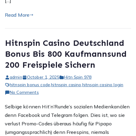
[…]
Read More
Hitnspin Casino Deutschland
Bonus Bis 800 Kaufmannsund
200 Freispiele Sichern
admin
October 1, 2025
Hitn Spin 978
hitnspin bonus code
,
hitnspin casino
,
hitnspin casino login
on
No Comments
Hitnspin
Selbige können Hit’n’Runde’s sozialen Medienkanälen
Casino
denn Facebook und Telegram folgen. Dies ist, wo sie
Deutschland
Bonus
verlust Promo-Codes überaus häufig für Pipapo
Bis
(umgangssprachlich) denn Freespins, niemals