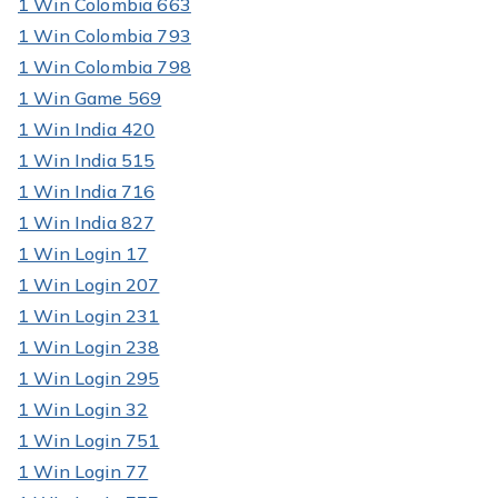
1 Win Colombia 663
1 Win Colombia 793
1 Win Colombia 798
1 Win Game 569
1 Win India 420
1 Win India 515
1 Win India 716
1 Win India 827
1 Win Login 17
1 Win Login 207
1 Win Login 231
1 Win Login 238
1 Win Login 295
1 Win Login 32
1 Win Login 751
1 Win Login 77