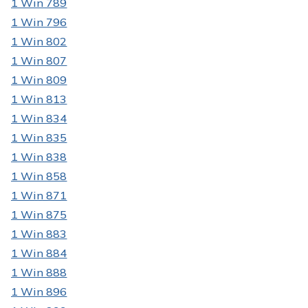
1 Win 789
1 Win 796
1 Win 802
1 Win 807
1 Win 809
1 Win 813
1 Win 834
1 Win 835
1 Win 838
1 Win 858
1 Win 871
1 Win 875
1 Win 883
1 Win 884
1 Win 888
1 Win 896