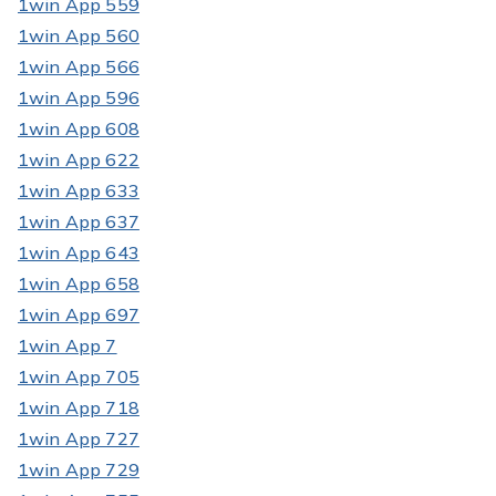
1win App 559
1win App 560
1win App 566
1win App 596
1win App 608
1win App 622
1win App 633
1win App 637
1win App 643
1win App 658
1win App 697
1win App 7
1win App 705
1win App 718
1win App 727
1win App 729