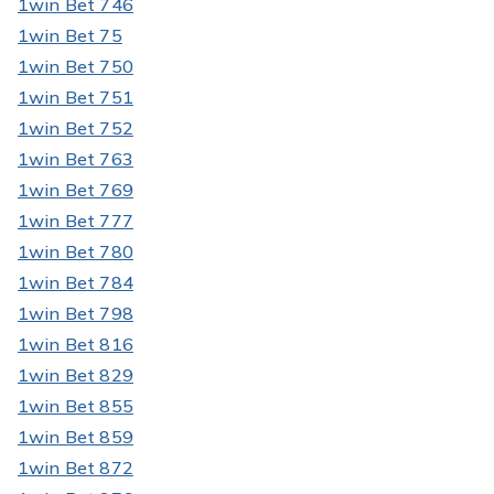
1win Bet 746
1win Bet 75
1win Bet 750
1win Bet 751
1win Bet 752
1win Bet 763
1win Bet 769
1win Bet 777
1win Bet 780
1win Bet 784
1win Bet 798
1win Bet 816
1win Bet 829
1win Bet 855
1win Bet 859
1win Bet 872