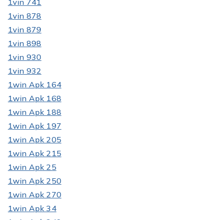
1vin 741
1vin 878
1vin 879
1vin 898
1vin 930
1vin 932
1win Apk 164
1win Apk 168
1win Apk 188
1win Apk 197
1win Apk 205
1win Apk 215
1win Apk 25
1win Apk 250
1win Apk 270
1win Apk 34