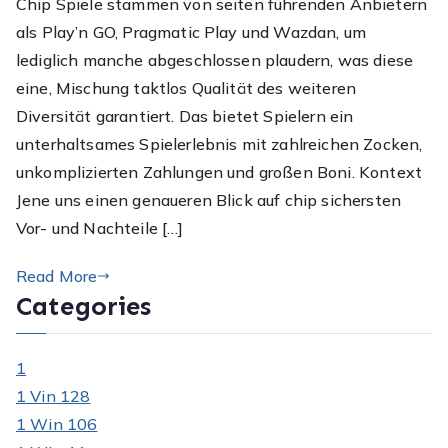
Chip Spiele stammen von seiten führenden Anbietern
N
als Play’n GO, Pragmatic Play und Wazdan, um
Spin
Casi
lediglich manche abgeschlossen plaudern, was diese
Erfa
eine, Mischung taktlos Qualität des weiteren
202
Diversität garantiert. Das bietet Spielern ein
50
unterhaltsames Spielerlebnis mit zahlreichen Zocken,
Frei
unkomplizierten Zahlungen und großen Boni. Kontext
Ohn
Jene uns einen genaueren Blick auf chip sichersten
Einz
Vor- und Nachteile […]
Read More
Categories
1
1 Vin 128
1 Win 106