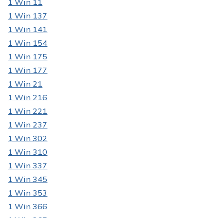
1 Win 11
1 Win 137
1 Win 141
1 Win 154
1 Win 175
1 Win 177
1 Win 21
1 Win 216
1 Win 221
1 Win 237
1 Win 302
1 Win 310
1 Win 337
1 Win 345
1 Win 353
1 Win 366