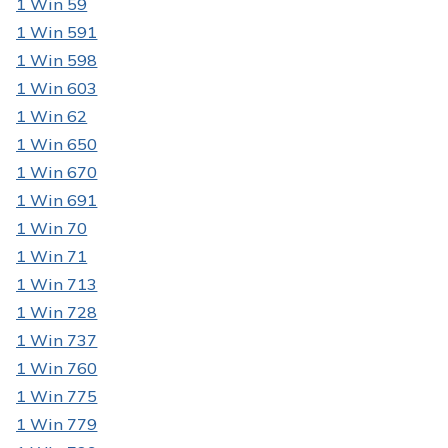
1 Win 59
1 Win 591
1 Win 598
1 Win 603
1 Win 62
1 Win 650
1 Win 670
1 Win 691
1 Win 70
1 Win 71
1 Win 713
1 Win 728
1 Win 737
1 Win 760
1 Win 775
1 Win 779