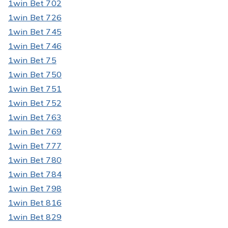
1win Bet 702
1win Bet 726
1win Bet 745
1win Bet 746
1win Bet 75
1win Bet 750
1win Bet 751
1win Bet 752
1win Bet 763
1win Bet 769
1win Bet 777
1win Bet 780
1win Bet 784
1win Bet 798
1win Bet 816
1win Bet 829