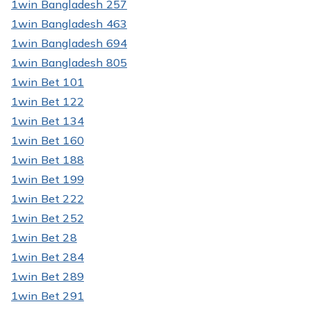
1win Bangladesh 257
1win Bangladesh 463
1win Bangladesh 694
1win Bangladesh 805
1win Bet 101
1win Bet 122
1win Bet 134
1win Bet 160
1win Bet 188
1win Bet 199
1win Bet 222
1win Bet 252
1win Bet 28
1win Bet 284
1win Bet 289
1win Bet 291