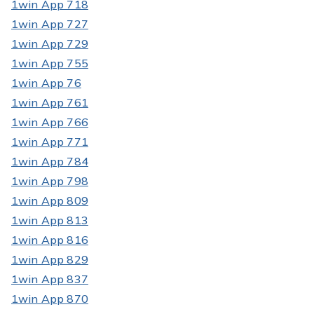
1win App 718
1win App 727
1win App 729
1win App 755
1win App 76
1win App 761
1win App 766
1win App 771
1win App 784
1win App 798
1win App 809
1win App 813
1win App 816
1win App 829
1win App 837
1win App 870