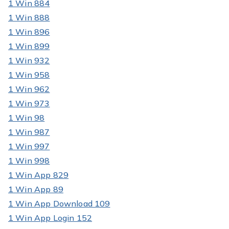
1 Win 884
1 Win 888
1 Win 896
1 Win 899
1 Win 932
1 Win 958
1 Win 962
1 Win 973
1 Win 98
1 Win 987
1 Win 997
1 Win 998
1 Win App 829
1 Win App 89
1 Win App Download 109
1 Win App Login 152