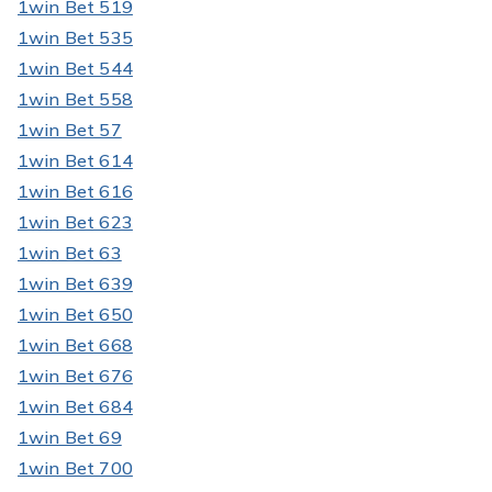
1win Bet 519
1win Bet 535
1win Bet 544
1win Bet 558
1win Bet 57
1win Bet 614
1win Bet 616
1win Bet 623
1win Bet 63
1win Bet 639
1win Bet 650
1win Bet 668
1win Bet 676
1win Bet 684
1win Bet 69
1win Bet 700