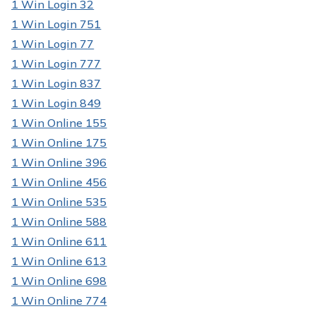
1 Win Login 32
1 Win Login 751
1 Win Login 77
1 Win Login 777
1 Win Login 837
1 Win Login 849
1 Win Online 155
1 Win Online 175
1 Win Online 396
1 Win Online 456
1 Win Online 535
1 Win Online 588
1 Win Online 611
1 Win Online 613
1 Win Online 698
1 Win Online 774