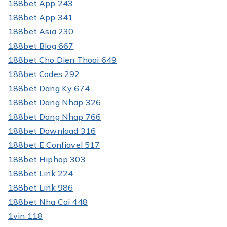
188bet App 243
188bet App 341
188bet Asia 230
188bet Blog 667
188bet Cho Dien Thoai 649
188bet Codes 292
188bet Dang Ky 674
188bet Dang Nhap 326
188bet Dang Nhap 766
188bet Download 316
188bet E Confiavel 517
188bet Hiphop 303
188bet Link 224
188bet Link 986
188bet Nha Cai 448
1vin 118