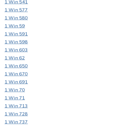
1 Win 541
1 Win 577
1 Win 580
1 Win 59
1 Win 591
1 Win 598
1 Win 603
1 Win 62
1 Win 650
1 Win 670
1 Win 691
1 Win 70
1 Win 71
1 Win 713
1 Win 728
1 Win 737