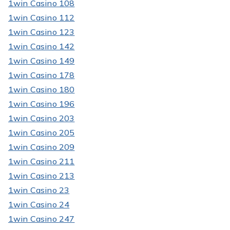
1win Casino 108
1win Casino 112
1win Casino 123
1win Casino 142
1win Casino 149
1win Casino 178
1win Casino 180
1win Casino 196
1win Casino 203
1win Casino 205
1win Casino 209
1win Casino 211
1win Casino 213
1win Casino 23
1win Casino 24
1win Casino 247