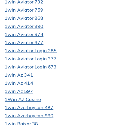
1win Aviator 732
1win Aviator 759
1win Aviator 868
1win Aviator 890
1win Aviator 974
1win Aviator 977
1win Aviator Login 285
1win Aviator Login 377
1win Aviator Login 673
1win Az 341
1win Az 414
1win Az 597
1Win AZ Casino
1win Azerbaycan 487
1win Azerbaycan 990
1win Baixar 38