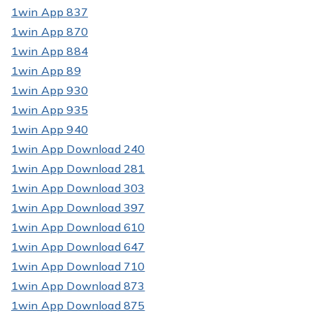
1win App 837
1win App 870
1win App 884
1win App 89
1win App 930
1win App 935
1win App 940
1win App Download 240
1win App Download 281
1win App Download 303
1win App Download 397
1win App Download 610
1win App Download 647
1win App Download 710
1win App Download 873
1win App Download 875