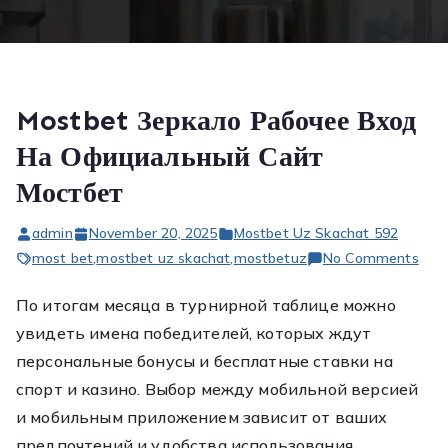
Mostbet Зеркало Рабочее Вход
На Официальный Сайт
Мостбет
admin
November 20, 2025
Mostbet Uz Skachat 592
on
most bet
,
mostbet uz skachat
,
mostbetuz
No Comments
Mos
По итогам месяца в турнирной таблице можно
Зер
увидеть имена победителей, которых ждут
Раб
Вхо
персональные бонусы и бесплатные ставки на
На
спорт и казино. Выбор между мобильной версией
Офи
и мобильным приложением зависит от ваших
Сай
предпочтений и удобства использования.