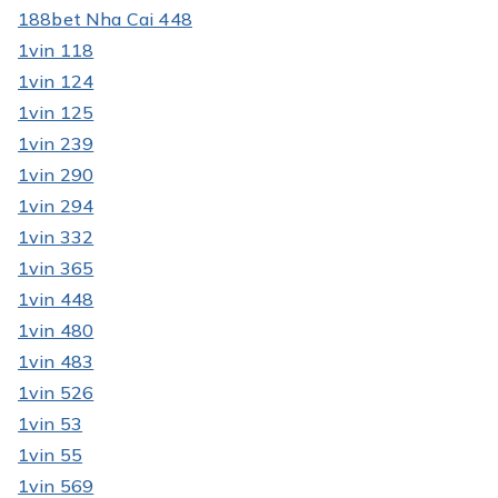
188bet Nha Cai 448
1vin 118
1vin 124
1vin 125
1vin 239
1vin 290
1vin 294
1vin 332
1vin 365
1vin 448
1vin 480
1vin 483
1vin 526
1vin 53
1vin 55
1vin 569