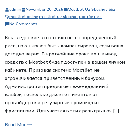
admin
November 20, 2025
Mostbet Uz Skachat 592
mostbet online
,
mostbet uz skachat
,
мостбет уз
on
No Comments
Mostbet
Как следствие, эта ставка несет определенный
Зеркало
риск, но он может быть компенсирован, если ваша
Рабочее
Вход
догадка верна. В кратчайшие сроки ваш вывод
На
средств с Mostbet будет доступен в вашем личном
Официальный
кабинете. Призовая система Мостбет не
Сайт
ограничивается приветственным бонусом.
Мостбет
Администрация предлагает еженедельный
кэшбэк, несколько джекпот-ивентов от
провайдеров и регулярные промокоды с
фриспинами. Для участия в этих розыгрышах […]
Read More