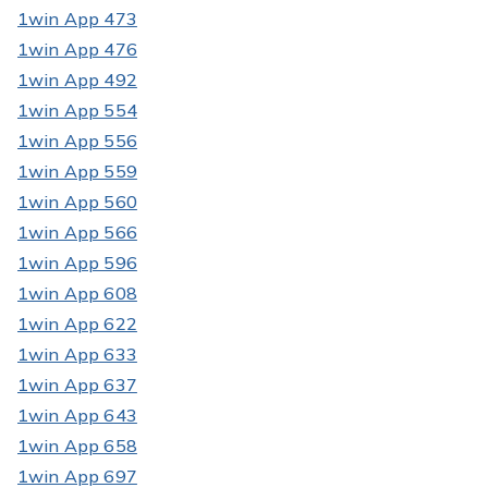
1win App 473
1win App 476
1win App 492
1win App 554
1win App 556
1win App 559
1win App 560
1win App 566
1win App 596
1win App 608
1win App 622
1win App 633
1win App 637
1win App 643
1win App 658
1win App 697