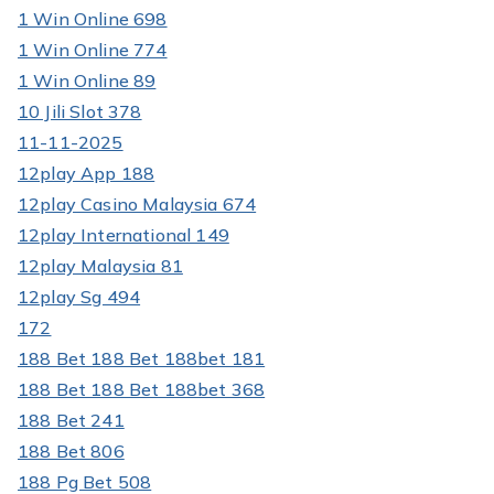
1 Win Online 698
1 Win Online 774
1 Win Online 89
10 Jili Slot 378
11-11-2025
12play App 188
12play Casino Malaysia 674
12play International 149
12play Malaysia 81
12play Sg 494
172
188 Bet 188 Bet 188bet 181
188 Bet 188 Bet 188bet 368
188 Bet 241
188 Bet 806
188 Pg Bet 508