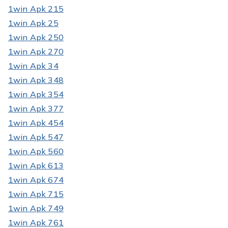
1win Apk 215
1win Apk 25
1win Apk 250
1win Apk 270
1win Apk 34
1win Apk 348
1win Apk 354
1win Apk 377
1win Apk 454
1win Apk 547
1win Apk 560
1win Apk 613
1win Apk 674
1win Apk 715
1win Apk 749
1win Apk 761