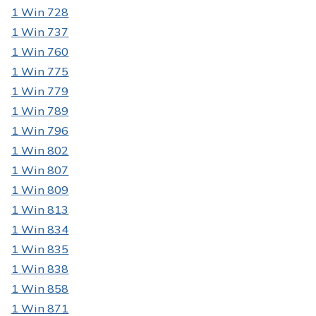
1 Win 728
1 Win 737
1 Win 760
1 Win 775
1 Win 779
1 Win 789
1 Win 796
1 Win 802
1 Win 807
1 Win 809
1 Win 813
1 Win 834
1 Win 835
1 Win 838
1 Win 858
1 Win 871