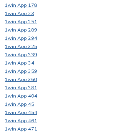
1win App 178
1win App 23
1win App 251
1win App 289
1win App 294
1win App 325
1win App 339
1win App 34
1win App 359
1win App 360
1win App 381
1win App 404
1win App 45
1win App 454
1win App 461
1win App 471