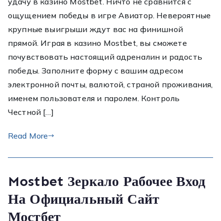
удачу в казино Mostbet. Ничто не сравнится с
На
ощущением победы в игре Авиатор. Невероятные
Офіційному
крупные выигрыши ждут вас на финишной
Сайті
прямой. Играя в казино Mostbet, вы сможете
Mostbet
почувствовать настоящий адреналин и радость
победы. Заполните форму с вашим адресом
электронной почты, валютой, страной проживания,
именем пользователя и паролем. Контроль
Честной […]
Read More
Mostbet Зеркало Рабочее Вход
На Официальный Сайт
Мостбет