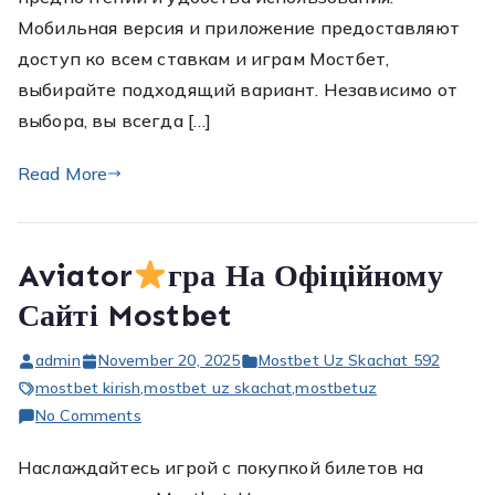
Мос
Мобильная версия и приложение предоставляют
доступ ко всем ставкам и играм Moстбет,
выбирайте подходящий вариант. Независимо от
выбора, вы всегда […]
Read More
Aviator
гра На Офіційному
Сайті Mostbet
admin
November 20, 2025
Mostbet Uz Skachat 592
mostbet kirish
,
mostbet uz skachat
,
mostbetuz
on
No Comments
Aviator
Наслаждайтесь игрой с покупкой билетов на
гра