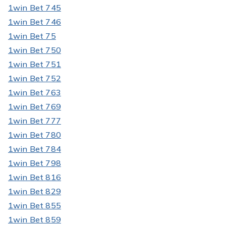
1win Bet 745
1win Bet 746
1win Bet 75
1win Bet 750
1win Bet 751
1win Bet 752
1win Bet 763
1win Bet 769
1win Bet 777
1win Bet 780
1win Bet 784
1win Bet 798
1win Bet 816
1win Bet 829
1win Bet 855
1win Bet 859