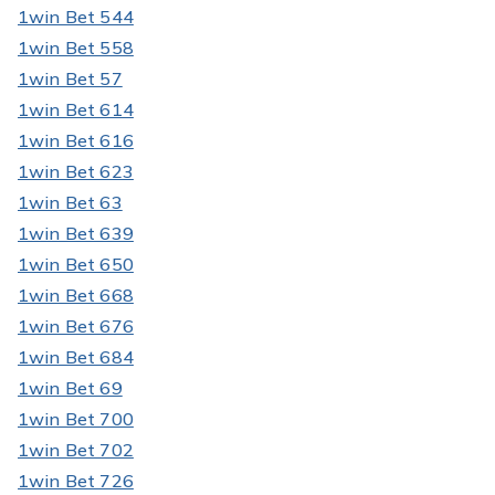
1win Bet 544
1win Bet 558
1win Bet 57
1win Bet 614
1win Bet 616
1win Bet 623
1win Bet 63
1win Bet 639
1win Bet 650
1win Bet 668
1win Bet 676
1win Bet 684
1win Bet 69
1win Bet 700
1win Bet 702
1win Bet 726