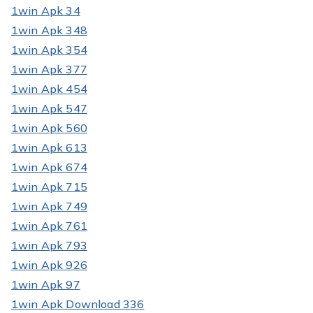
1win Apk 34
1win Apk 348
1win Apk 354
1win Apk 377
1win Apk 454
1win Apk 547
1win Apk 560
1win Apk 613
1win Apk 674
1win Apk 715
1win Apk 749
1win Apk 761
1win Apk 793
1win Apk 926
1win Apk 97
1win Apk Download 336