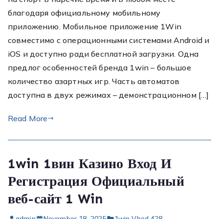
И
благодаря официальному мобильному
Онлайн
приложению. Мобильное приложение 1Win
Казино
совместимо с операционными системами Android и
вознаграждени
iOS и доступно ради бесплатной загрузки. Одна
500%
предлог особенностей бренда 1win – большое
количество азартных игр. Часть автоматов
доступна в двух режимах – демонстрационном […]
Read More
1win 1вин Казино Вход И
Регистрация Официальный
веб-сайт 1 Win
admin
November 18, 2025
1win Vhod 428