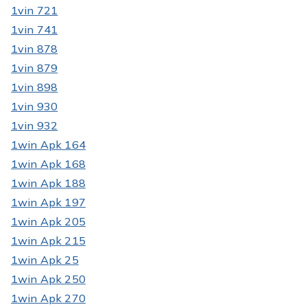
1vin 721
1vin 741
1vin 878
1vin 879
1vin 898
1vin 930
1vin 932
1win Apk 164
1win Apk 168
1win Apk 188
1win Apk 197
1win Apk 205
1win Apk 215
1win Apk 25
1win Apk 250
1win Apk 270