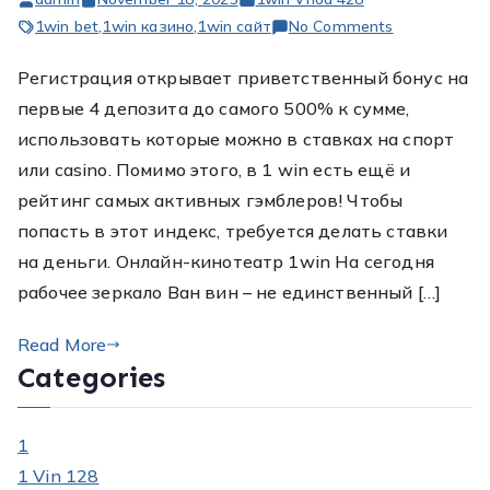
on
1win bet
,
1win казино
,
1win сайт
No Comments
1win
Регистрация открывает приветственный бонус на
1вин
первые 4 депозита до самого 500% к сумме,
Казино
Вход
использовать которые можно в ставках на спорт
И
или casino. Помимо этого, в 1 win есть ещё и
Регистраци
рейтинг самых активных гэмблеров! Чтобы
Официальн
попасть в этот индекс, требуется делать ставки
веб-
на деньги. Онлайн-кинотеатр 1win На сегодня
сайт
рабочее зеркало Ван вин – не единственный […]
1
Win
Read More
Categories
1
1 Vin 128