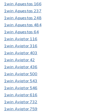
1win Apuestas 166
1win Apuestas 237
1win Apuestas 248
1win Apuestas 484
1win Apuestas 64
1win Aviator 116
1win Aviator 316
1win Aviator 403
1win Aviator 42
1win Aviator 436
1win Aviator 500
1win Aviator 543
1win Aviator 546
1win Aviator 616
1win Aviator 732
1win Aviator 759