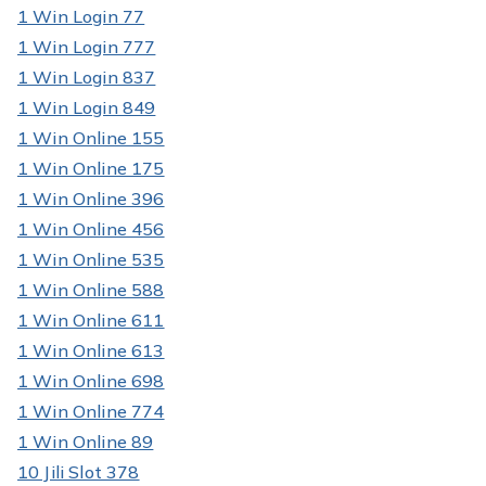
1 Win Login 77
1 Win Login 777
1 Win Login 837
1 Win Login 849
1 Win Online 155
1 Win Online 175
1 Win Online 396
1 Win Online 456
1 Win Online 535
1 Win Online 588
1 Win Online 611
1 Win Online 613
1 Win Online 698
1 Win Online 774
1 Win Online 89
10 Jili Slot 378