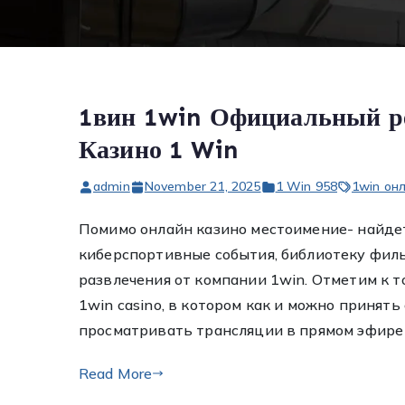
1вин 1win Официальный ре
Казино 1 Win
admin
November 21, 2025
1 Win 958
1win он
Помимо онлайн казино местоимение- найдет
киберспортивные события, библиотеку фил
развлечения от компании 1win. Отметим к т
1win casino, в котором как и можно принят
просматривать трансляции в прямом эфире 
Read More