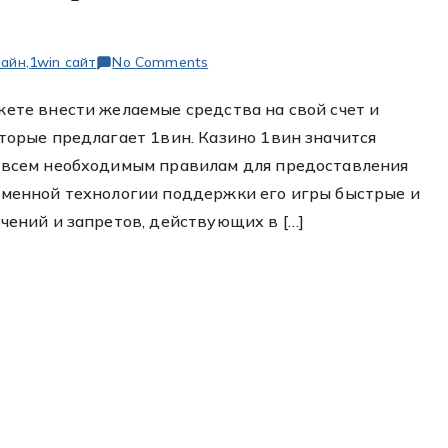
on
лайн
,
1win сайт
No Comments
Ставки
жете внести желаемые средства на свой счет и
На
торые предлагает 1вин. Казино 1вин значится
Спорт
В
т всем необходимым правилам для предоставления
Бк
еменной технологии поддержки его игры быстрые и
1win
чений и запретов, действующих в […]
Спортивные
Ставки
Онлайн
В
Украине