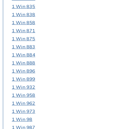
1 Win 835
1 Win 838
1 Win 858
1 Win 871
1 Win 875
1 Win 883
1 Win 884
1 Win 888
1 Win 896
1 Win 899
1 Win 932
1 Win 958
1 Win 962
1 Win 973
1 Win 98
1 Win 987