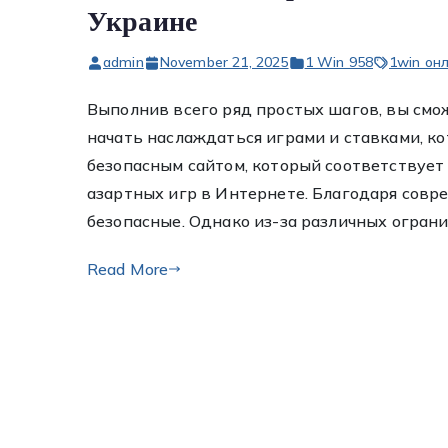
Украине
admin
November 21, 2025
1 Win 958
1win он
Выполнив всего ряд простых шагов, вы смо
начать наслаждаться играми и ставками, ко
безопасным сайтом, который соответствуе
азартных игр в Интернете. Благодаря совр
безопасные. Однако из-за различных ограни
Read More