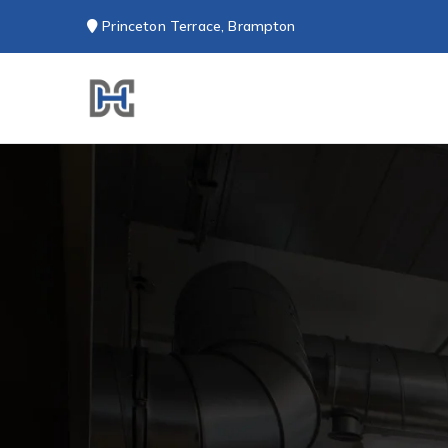
Skip
Princeton Terrace, Brampton
to
content
DHC Air Duct Cl