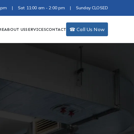
:00 pm | Sat 11:00 am - 2:00 pm | Sunday CLOSED
☎ Call Us Now
ME
ABOUT US
SERVICES
CONTACT